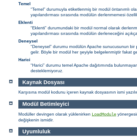
Temel
“Temel” durumuyla etiketlenmiş bir modül öntanımlı ol
yapılandırması sırasında modülün derlenmemesi özelli
Eklenti
“Eklenti” durumundaki bir modül normal olarak derlenm
yapılandırması sırasında modülün derleneceğini açıkça 
Deneysel
“Deneysel” durumu modülün Apache sunucusunun bir par
gelir. Böyle bir modül her şeyiyle belgelenmiştir fakat g
Harici
“Harici” durumu temel Apache dağıtımında bulunmayan (“ü
desteklemiyoruz.
Kaynak Dosyası
Karşısına modül kodunu içeren kaynak dosyasının ismi yazılır
Modül Betimleyici
Modüller devingen olarak yüklenirken
yönergesin
LoadModule
değişkenin ismidir.
Uyumluluk