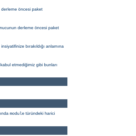
n derleme öncesi paket
sunucunun derleme öncesi paket
iyatifinize bırakıldığı anlamına
kabul etmediğimiz gibi bunları
sında
türündeki harici
module