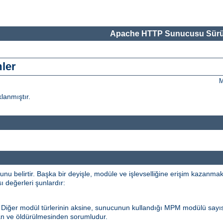
Apache HTTP Sunucusu Sürü
mler
M
klanmıştır.
 belirtir. Başka bir deyişle, modüle ve işlevselliğine erişim kazanma
sı değerleri şunlardır:
. Diğer modül türlerinin aksine, sunucunun kullandığı MPM modülü sayı
an ve öldürülmesinden sorumludur.