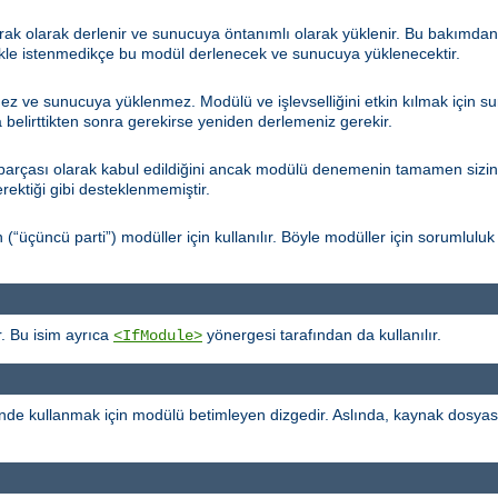
arak olarak derlenir ve sunucuya öntanımlı olarak yüklenir. Bu bakımda
kle istenmedikçe bu modül derlenecek ve sunucuya yüklenecektir.
ez ve sunucuya yüklenmez. Modülü ve işlevselliğini etkin kılmak için 
belirttikten sonra gerekirse yeniden derlemeniz gerekir.
çası olarak kabul edildiğini ancak modülü denemenin tamamen sizin ins
erektiği gibi desteklenmemiştir.
çüncü parti”) modüller için kullanılır. Böyle modüller için sorumluluk 
. Bu isim ayrıca
yönergesi tarafından da kullanılır.
<IfModule>
de kullanmak için modülü betimleyen dizgedir. Aslında, kaynak dosya