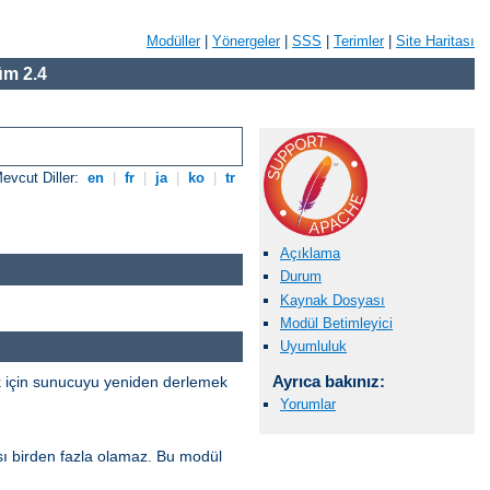
Modüller
|
Yönergeler
|
SSS
|
Terimler
|
Site Haritası
m 2.4
evcut Diller:
en
|
fr
|
ja
|
ko
|
tr
Açıklama
Durum
Kaynak Dosyası
Modül Betimleyici
Uyumluluk
Ayrıca bakınız:
k için sunucuyu yeniden derlemek
Yorumlar
sı birden fazla olamaz. Bu modül