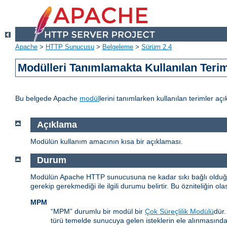
Apache
>
HTTP Sunucusu
>
Belgeleme
>
Sürüm 2.4
Modülleri Tanımlamakta Kullanılan Teri
Bu belgede Apache
modül
lerini tanımlarken kullanılan terimler açı
Açıklama
Modülün kullanım amacının kısa bir açıklaması.
Durum
Modülün Apache HTTP sunucusuna ne kadar sıkı bağlı olduğunu
gerekip gerekmediği ile ilgili durumu belirtir. Bu özniteliğin ola
MPM
“MPM” durumlu bir modül bir
Çok Süreçlilik Modülü
dür
türü temelde sunucuya gelen isteklerin ele alınmasınd